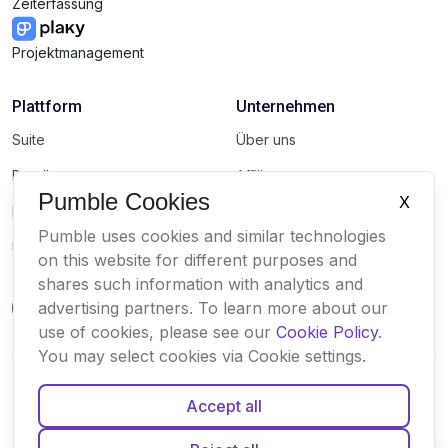
Zeiterfassung
Projektmanagement
Plattform
Unternehmen
Suite
Über uns
Bundle
Affiliate
Pumble Cookies
X
Marketplace
Brand
Pumble uses cookies and similar technologies
Updates
on this website for different purposes and
shares such information with analytics and
advertising partners. To learn more about our
use of cookies, please see our
Cookie Policy
.
You may select cookies via Cookie settings.
Accept all
Deutsch
Español
Français
Português
Englisch