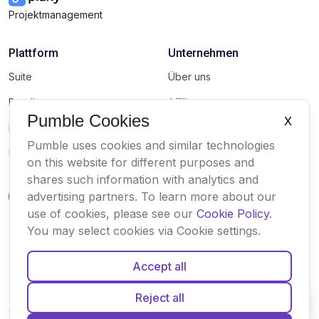
Projektmanagement
Plattform
Unternehmen
Suite
Über uns
Bundle
Affiliate
Pumble Cookies
X
Marketplace
Brand
Pumble uses cookies and similar technologies
Updates
on this website for different purposes and
shares such information with analytics and
advertising partners. To learn more about our
use of cookies, please see our
Cookie Policy
.
You may select cookies via Cookie settings.
Accept all
Deutsch
Español
Français
Português
Englisch
Reject all
Cookies
Nutzungsbedingungen
Datenschutz
Sicherheit
Sitemap