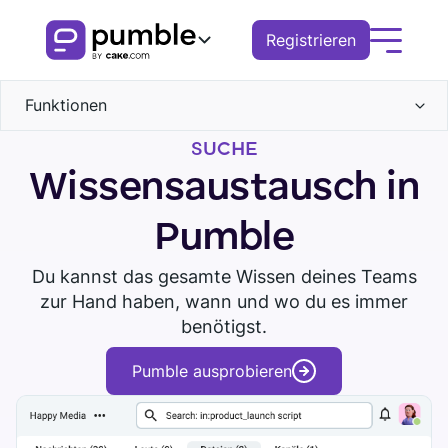
Registrieren
Funktionen
Produkt
SUCHE
Kommunikation
FUNKTIONEN
Lösungen
Wissensaustausch in
Kanäle
Zusammenarbeit
COMMUNICATION
Direktnachrichten
BUSINESS
Ressourcen
Pumble
Threads
Suche
Kanäle
Anrufe
Dateien
Pumble herunterladen
Demo buchen
Remote
ENTDECKEN
Du kannst das gesamte Wissen deines Teams
Tour ansehen
Sprachnachrichten
Nachrichten
Gespräch
Benachrichtigungen
zur Hand haben, wann und wo du es immer
Videonachrichten
Finanzen
Video
Threads
Knowledge hub
benötigst.
Bildschirmfreigabe
Benachrichtigungen
Logistik
Verwaltung des Arbeitsbereichs
Terminplanung
Benachrichtigungen
Pumble-Leitfäden
Pumble ausprobieren
Erinnerungen
Berechtigungen
Vertrieb
Blog
Geschäfte
ZUSSAMENARBEIT
Bildung
Gruppen