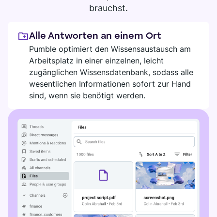
DIGITALES HQ
brauchst.
Plaky
Google Drive
Alle Antworten an einem Ort
Pumble optimiert den Wissensaustausch am
All Integrationen anzeigen
Arbeitsplatz in einer einzelnen, leicht
zugänglichen Wissensdatenbank, sodass alle
MARKTPLATZ
Verbinde dein Team, deine Partner und deine Tools
wesentlichen Informationen sofort zur Hand
Entdecke das digitale HQ
sind, wenn sie benötigt werden.
Entdecke neue Apps, die perfekt zu den Anforderungen
deines Teams passen
Marktplatz besuchen