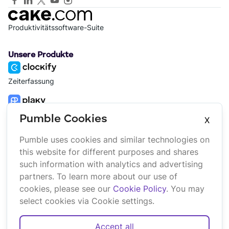
Produktivitätssoftware-Suite
Unsere Produkte
Zeiterfassung
Projektmanagement
Pumble Cookies
X
Pumble uses cookies and similar technologies on
Plattform
Unternehmen
this website for different purposes and shares
Suite
Über uns
such information with analytics and advertising
Bundle
Affiliate
partners. To learn more about our use of
Marketplace
Brand
cookies, please see our
Cookie Policy
. You may
Updates
select cookies via Cookie settings.
Accept all