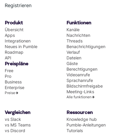
Registrieren
Produkt
Funktionen
Übersicht
Kanäle
Apps
Nachrichten
Integrationen
Threads
Neues in Pumble
Benachrichtigungen
Roadmap
Verlauf
API
Dateien
Gäste
Preispläne
Berechtigungen
Free
Videoanrufe
Pro
Sprachanrufe
Business
Bildschirmfreigabe
Enterprise
Meeting-Links
Preise
Alle funktionen
Vergleichen
Ressourcen
vs Slack
Knowledge hub
vs MS Teams
Pumble-Anleitungen
vs Discord
Tutorials