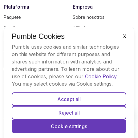
Plataforma
Empresa
Paquete
Sobre nosotros
Bundle
Afiliados
Pumble Cookies
X
Marketplace
Marca
Pumble uses cookies and similar technologies
Actualizaciones
on this website for different purposes and
shares such information with analytics and
advertising partners. To learn more about our
use of cookies, please see our
Cookie Policy
.
You may select cookies via Cookie settings.
Accept all
Español
Français
Português
Deutsch
Inglés
Reject all
Cookies
Condiciones
Privacidad
Seguridad
Mapa del sitio
Cookie settings
© Pumble
2026 by
CAKE.com Inc.