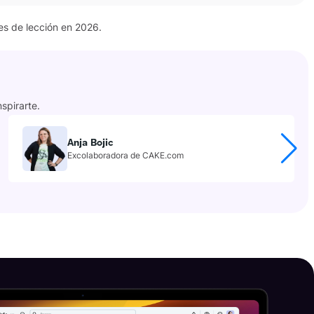
público objetivo.
imientos práctica
es de lección en 2026.
cha mano de obra.
 lugar de trabajo.
s digitales en Japón para 2025!
spirarte.
Anja Bojic
 nuestra guía para visas para nómadas digitales en Alemania.
Excolaboradora de CAKE.com