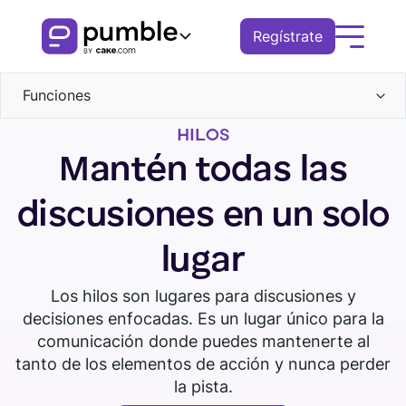
Regístrate
Funciones
Producto
HILOS
Comunicación
FUNCIONES
Soluciones
Mantén todas las
Canales
Colaboración
COMUNICACIÓN
Mensajes directos
NEGOCIO
Recursos
discusiones en un solo
Hilos
Búsqueda
Canales
Llamadas
Archivos
Descarga Pumble
Reserva una demo
Remoto
EXPLORA
Ve el tour
lugar
Mensajes de voz
Mensajes
Voz
Notificaciones
Mensajes de vídeo
Finanzas
Vídeo
Hilos
Centro de conocimiento
Los hilos son lugares para discusiones y
Pantalla compartida
Notificaciones
Logística
Administración
decisiones enfocadas. Es un lugar único para la
Planificación
Notificaciones
Guías de Pumble
comunicación donde puedes mantenerte al
Recordatorios
Permisos
Ventas
tanto de los elementos de acción y nunca perder
Blog
Invitados
COLABORACIÓN
la pista.
Educación
Grupos