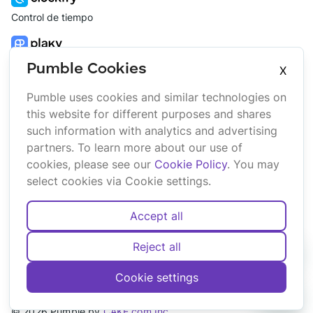
Control de tiempo
Gestión de proyectos
Pumble Cookies
X
Pumble uses cookies and similar technologies on
Plataforma
Empresa
this website for different purposes and shares
Paquete
Sobre
such information with analytics and advertising
Bundle
nosotros
partners. To learn more about our use of
Marketplace
Afiliados
cookies, please see our
Cookie Policy
. You may
Actualizaciones
Marca
select cookies via Cookie settings.
Accept all
Reject all
Español
Deutsch
English
Français
Português
Cookie settings
Cookies
Condiciones
Privacidad
Seguridad
Mapa del sitio
©
2026
Pumble
by
CAKE.com Inc.