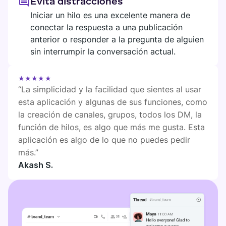
Evita distracciones
SEDE DIGITAL
Iniciar un hilo es una excelente manera de
Plaky
conectar la respuesta a una publicación
Google Drive
anterior o responder a la pregunta de alguien
sin interrumpir la conversación actual.
Ve todas las integraciones
★★★★★
MARKETPLACE
Conecta tu equipo, socios y herramientas
“La simplicidad y la facilidad que sientes al usar
Explora sede digital
esta aplicación y algunas de sus funciones, como
la creación de canales, grupos, todos los DM, la
función de hilos, es algo que más me gusta. Esta
aplicación es algo de lo que no puedes pedir
más.”
Encuentra nuevas aplicaciones que se ajusten a las
necesidades de tu equipo
Akash S.
Visita Marketplace