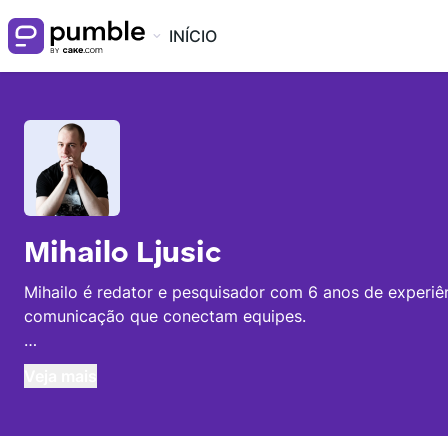
INÍCIO
Mihailo Ljusic
Mihailo é redator e pesquisador com 6 anos de experiê
comunicação que conectam equipes.
Com bacharelado em roteiro e mestrado em produção mu
Veja mais
e capacitar uma equipe criativa.
A escrita de Mihailo se concentra em manter a comunic