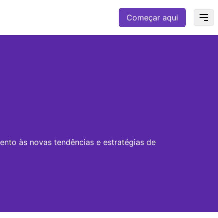
Começar aqui
ento às novas tendências e estratégias de
e sabe exatamente o que é preciso para criar, motivar
çarem seus grandes objetivos.