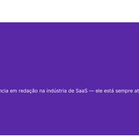
ncia em redação na indústria de SaaS — ele está sempre at
sical pela Faculdade de Artes Dramáticas de Belgrado, el
ação fluida e ajudar equipes de todos os tamanhos a alcan