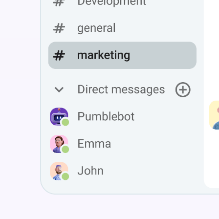
LANÇAMENTOS
Gravação
Mais depoimentos
Veja todas as funcionalidades
Roteiro
INTEGRAÇÕES
Atualizações e lançamentos
Clockify
SEDE DIGITAL
Plaky
Google Drive
Veja todas as integrações
Conecte sua equipe, parceiros e ferramentas
Explore a sede digital
MARKETPLACE