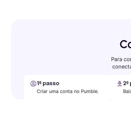
C
Para co
conect
1º passo
2º
Criar uma conta no Pumble.
Bai