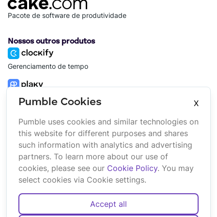
Pacote de software de produtividade
Nossos outros produtos
Gerenciamento de tempo
Gerenciamento de projeto
Pumble Cookies
X
Pumble uses cookies and similar technologies on
Plataforma
Empresa
this website for different purposes and shares
Suíte
Sobre nós
such information with analytics and advertising
Pacote
Afiliado
partners. To learn more about our use of
Marketplace
Marca
cookies, please see our
Cookie Policy
. You may
Updates
select cookies via Cookie settings.
Accept all