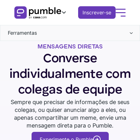
Inscrever-se
Ferramentas
Produto
MENSAGENS DIRETAS
Comunicação
FUNCIONALIDADES
Soluções
Converse
Canais
Colaboração
COMUNICAÇÃO
Mensagens diretas
EMPRESAS
Recursos
individualmente com
Sequências
Pesquisa
Canais
Chamadas
Arquivos
Baixe o
Agende uma
Remoto
EXPLORE
Assista o tour
colegas de equipe
Mensagens de voz
Mensagens
Voz
Pumble
demonstração
Notificações
Mensagens de vídeo
Finanças
Vídeo
Threads
Central de conhecimento
Sempre que precisar de informações de seus
Compartilhamento de tela
Notificações
Logística
Administração
colegas, ou quiser anunciar algo a eles, ou
Mensagens agendadas
Notificações
Guias Pumble
apenas compartilhar um meme, envie uma
Lembretes
Permissões
Vendas
mensagem direta para o Pumble.
Blog
Convidados
COLABORAÇÃO
Educação
Grupos
Experimente o Pumble