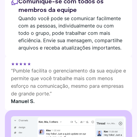
Comunique-se com todos os
SEDE DIGITAL
Plaky
membros da equipe
Quando você pode se comunicar facilmente
Google Drive
com as pessoas, individualmente ou com
Veja todas as integrações
todo o grupo, pode trabalhar com mais
eficiência. Envie sua mensagem, compartilhe
arquivos e receba atualizações importantes.
MARKETPLACE
Conecte sua equipe, parceiros e ferramentas
Explore a sede digital
★★★★★
“Pumble facilita o gerenciamento da sua equipe e
permite que você trabalhe mais com menos
esforço na comunicação, mesmo para empresas
de grande porte.”
Encontre novos aplicativos que atendam às necessidades da
sua equipe
Manuel S.
Visit o Marketplace