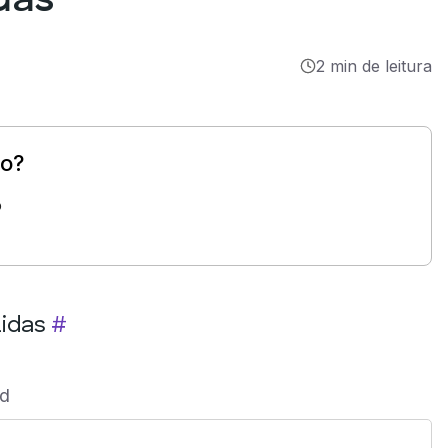
das
2 min de leitura
so?
o
Lidas
#
id