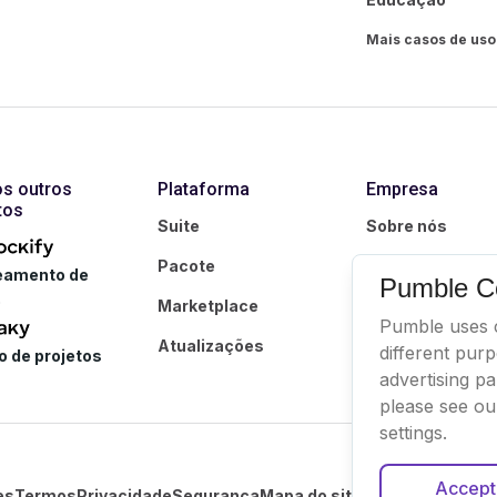
Mais casos de us
s outros
Plataforma
Empresa
tos
Suite
Sobre nós
Pacote
Afiliados
eamento de
Pumble C
o
Marketplace
Marca
Pumble uses c
Atualizações
different pur
 de projetos
advertising p
please see o
settings.
Accept 
es
Termos
Privacidade
Segurança
Mapa do site