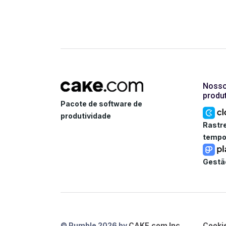
Nosso
produ
Pacote de software de
produtividade
Rastr
temp
Gestão
© Pumble
2026 by
CAKE.com Inc.
Cooki