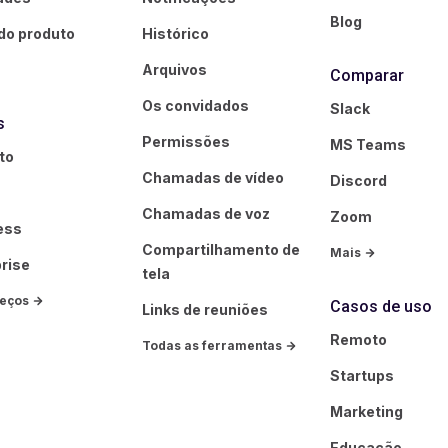
Blog
do produto
Histórico
Arquivos
Comparar
Os convidados
Slack
s
Permissões
MS Teams
to
Chamadas de vídeo
Discord
Chamadas de voz
Zoom
ess
Compartilhamento de
Mais
rise
tela
reços
Casos de uso
Links de reuniões
Remoto
Todas as ferramentas
Startups
Marketing
Educação