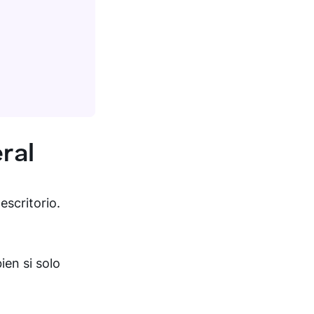
eral
escritorio.
ien si solo