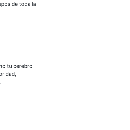
upos de toda la
mo tu cerebro
oridad,
.