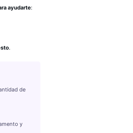
para ayudarte
:
esto
.
antidad de
.
tamento y