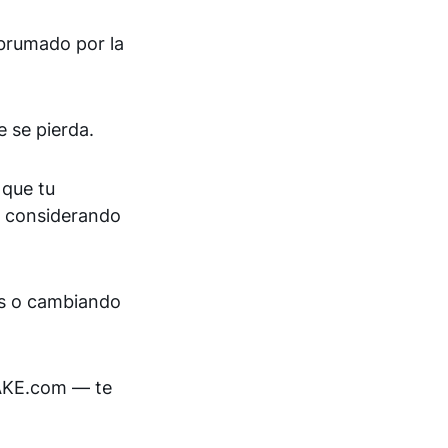
abrumado por la
e se pierda.
 que tu
, considerando
es o cambiando
KE.com — te