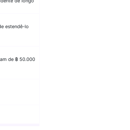
idente de longo
de estendê-lo
riam de ฿ 50.000