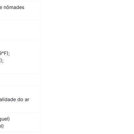
s e nômades
°F);
);
alidade do ar
guel)
l)