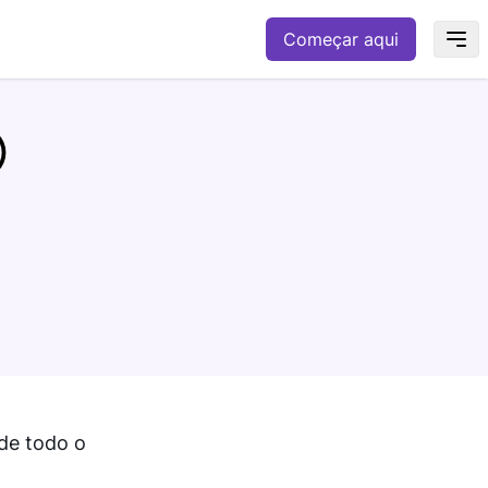
Começar aqui
)
 de todo o