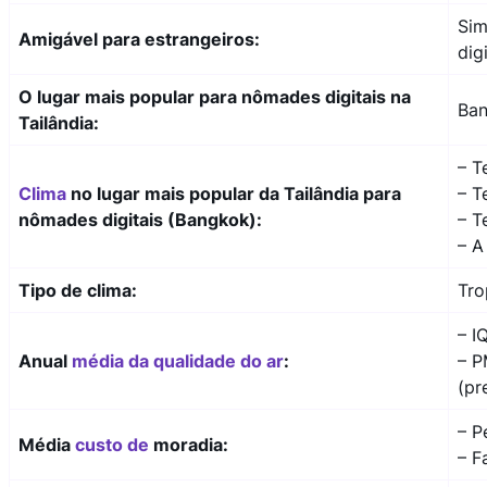
Sim
Amigável para estrangeiros:
dig
O lugar mais popular para nômades digitais na
Ba
Tailândia:
– T
Clima
no lugar mais popular da Tailândia para
– T
nômades digitais (Bangkok):
– T
– A
Tipo de clima:
Tro
– I
Anual
média da qualidade do ar
:
– P
(pr
– P
Média
custo de
moradia:
– F