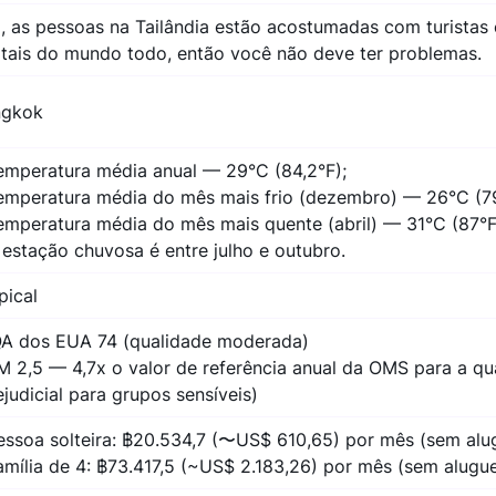
, as pessoas na Tailândia estão acostumadas com turista
itais do mundo todo, então você não deve ter problemas.
ngkok
emperatura média anual — 29°C (84,2°F);
emperatura média do mês mais frio (dezembro) — 26°C (79
emperatura média do mês mais quente (abril) — 31°C (87°F
 estação chuvosa é entre julho e outubro.
pical
QA dos EUA 74 (qualidade moderada)
M 2,5 — 4,7x o valor de referência anual da OMS para a qu
ejudicial para grupos sensíveis)
essoa solteira: ฿20.534,7 (〜US$ 610,65) por mês (sem alu
amília de 4: ฿73.417,5 (~US$ 2.183,26) por mês (sem alugue