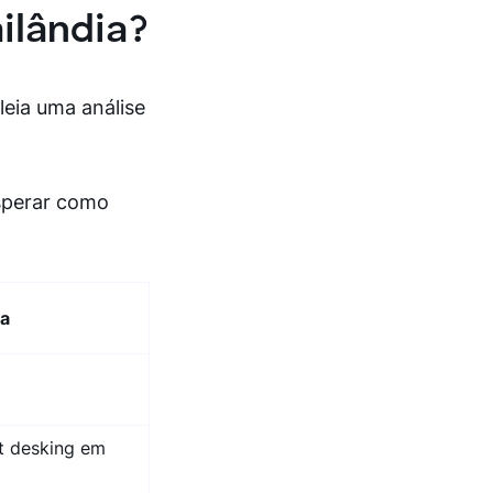
ilândia?
leia uma análise
sperar como
ia
t desking em