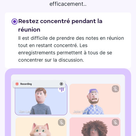
efficacement..
QG NUMÉRIQUE
Plaky
Google Drive
Restez concentré pendant la
réunion
Toutes les intégrations
Il est difficile de prendre des notes en réunion
tout en restant concentré. Les
MARKETPLACE
Connectez votre équipe, vos partenaires et vos outils
enregistrements permettent à tous de se
Découvrir
concentrer sur la discussion.
Découvrez de nouvelles applis adaptées aux besoins de
votre équipe
Visiter