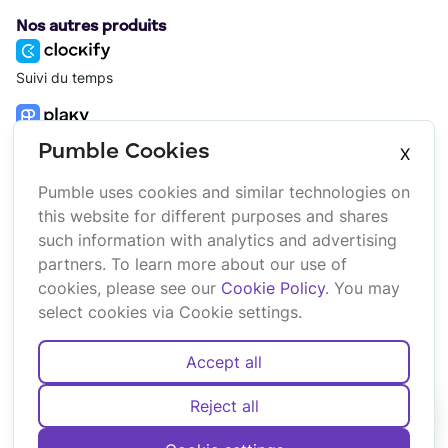
Nos autres produits
Suivi du temps
Gestion de projet
Pumble Cookies
X
Pumble uses cookies and similar technologies on
Plateforme
Entreprise
this website for different purposes and shares
Suite
À propos
such information with analytics and advertising
Bundle
Affiliation
partners. To learn more about our use of
Marketplace
Marque
cookies, please see our
Cookie Policy
. You may
Mises à jour
select cookies via Cookie settings.
Accept all
Reject all
Français
Deutsch
English
Español
Português