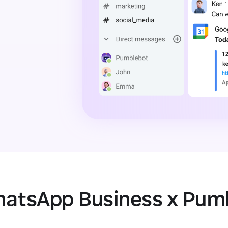
atsApp Business x Pum
duziu a distância e aumentou o fluxo de informações."