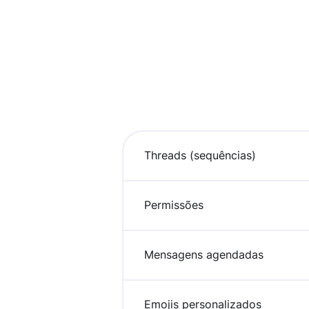
LANÇAMENTOS
Gravação
Mais depoimentos
Veja todas as funcionalidades
Roteiro
INTEGRAÇÕES
Atualizações e lançamentos
Clockify
SEDE DIGITAL
Threads (sequências)
Plaky
Google Drive
Permissões
Veja todas as integrações
Conecte sua equipe, parceiros e ferramentas
Explore a sede digital
Mensagens agendadas
MARKETPLACE
Emojis personalizados