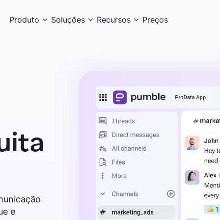
Produto
Soluções
Recursos
Preços
uita
Assista o tour
municação
ue e