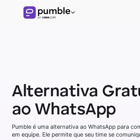
Produto
FUNCIONALIDADES
Soluções
COMUNICAÇÃO
EMPRESAS
Recursos
Canais
Baixe o Pumble
EXPLORE
Alternativa Grat
Remoto
Mensagens
Finanças
ao WhatsApp
Central de conhecimento
Threads
Logística
Guias Pumble
Pumble é uma alternativa ao WhatsApp para co
Notificações
em equipe. Ele permite que seu time se comuniq
Vendas