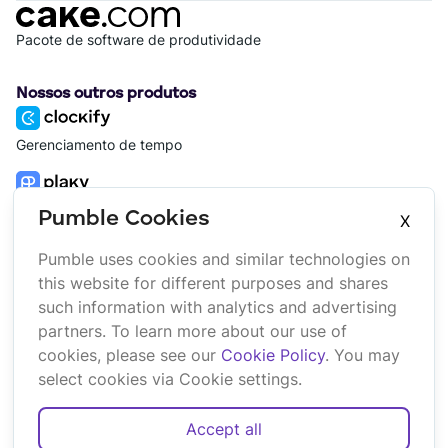
Pacote de software de produtividade
Nossos outros produtos
Gerenciamento de tempo
Gerenciamento de projeto
Pumble Cookies
X
Pumble uses cookies and similar technologies on
Plataforma
Empresa
this website for different purposes and shares
Suíte
Sobre nós
such information with analytics and advertising
Pacote
Afiliado
partners. To learn more about our use of
Marketplace
Marca
cookies, please see our
Cookie Policy
. You may
Updates
select cookies via Cookie settings.
Accept all