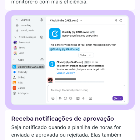
monitore-o com mais eficiência.
SEDE DIGITAL
Plaky
Google Drive
Veja todas as integrações
MARKETPLACE
Conecte sua equipe, parceiros e ferramentas
Explore a sede digital
Encontre novos aplicativos que atendam às necessidades da
sua equipe
Visit o Marketplace
Receba notificações de aprovação
Seja notificado quando a planilha de horas for
enviada e aprovada ou rejeitada. Elas também