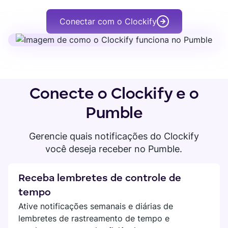
Busca
SUPORTE
Conectar com o Clockify
EQUIPES
Arquivos
Ajuda
Convidados
Marketing
Contato
Permissões
Desenvolvimento
Tutoriais
Suporte
Conecte o Clockify e o
CHAMADAS
RH
DEPOIMENTOS DE CLIENTES
Vídeo
Pumble
Veja todas as soluções
Voz
Gerencie quais notificações do Clockify
Kim Davies
você deseja receber no Pumble.
Gravação
Fundador da Pitchfork Solutions
LANÇAMENTOS
Veja todas as funcionalidades
"O Pumble melhorou muito nossa comunicação —
Receba lembretes de controle de
Roteiro
reduziu a distância e aumentou o fluxo de
tempo
INTEGRAÇÕES
informações."
Atualizações e lançamentos
Ative notificações semanais e diárias de
lembretes de rastreamento de tempo e
Clockify
Mais depoimentos