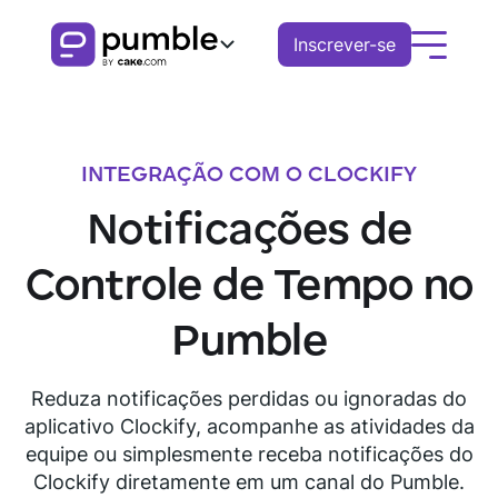
Inscrever-se
Produto
FUNCIONALIDADES
INTEGRAÇÃO COM O CLOCKIFY
Soluções
Notificações de
COMUNICAÇÃO
EMPRESAS
Recursos
Canais
Controle de Tempo no
Baixe o
Agende uma
Remoto
EXPLORE
Assista o tour
Mensagens
Pumble
demonstração
Pumble
Finanças
Threads
Central de conhecimento
Logística
Reduza notificações perdidas ou ignoradas do
Notificações
Guias Pumble
aplicativo Clockify, acompanhe as atividades da
Vendas
Blog
equipe ou simplesmente receba notificações do
COLABORAÇÃO
Educação
Clockify diretamente em um canal do Pumble.