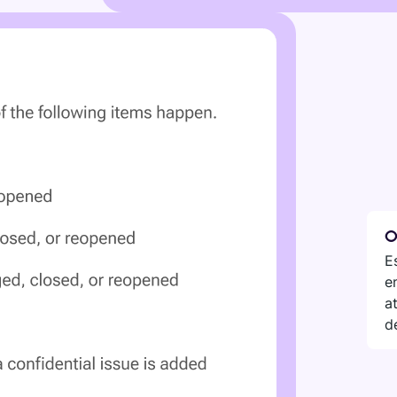
O
E
e
a
d