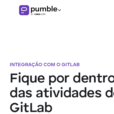
Produto
FUNCIONALIDADES
Soluções
COMUNICAÇÃO
EMPRESAS
Recursos
Canais
INTEGRAÇÃO COM O GITLAB
Baixe o Pumble
EXPLORE
Remoto
Fique por dentr
Mensagens
Finanças
Central de conhecimento
das atividades 
Threads
Logística
Guias Pumble
GitLab
Notificações
Vendas