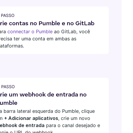
º PASSO
rie contas no Pumble e no GitLab
ara
connectar o Pumble
ao GitLab, você
recisa ter uma conta em ambas as
lataformas.
º PASSO
rie um webhook de entrada no
umble
a barra lateral esquerda do Pumble, clique
m
+ Adicionar aplicativos
, crie um novo
ebhook de entrada
para o canal desejado e
opie o URL do webhook.