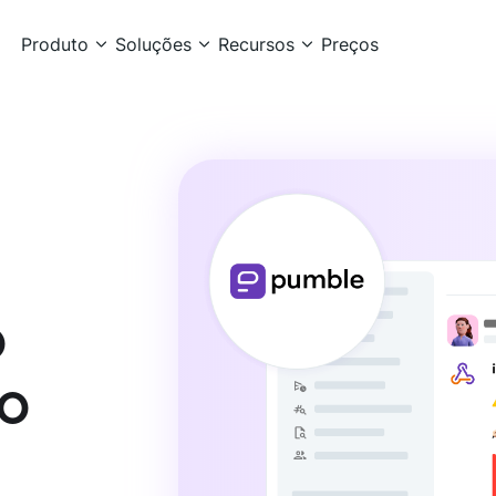
Produto
Soluções
Recursos
Preços
Assista o tour
o
do