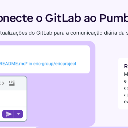
onecte o GitLab ao Pumb
tualizações do GitLab para a comunicação diária da 
R
M
e
a
a
e