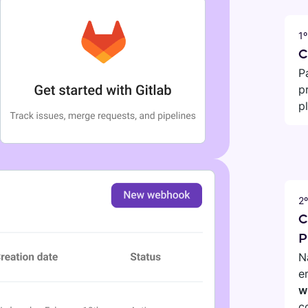
1
C
P
p
p
2
C
P
N
e
w
c