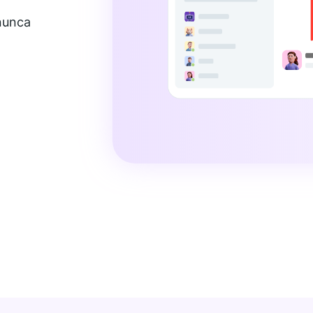
nunca
duziu a distância e aumentou o fluxo de informações."