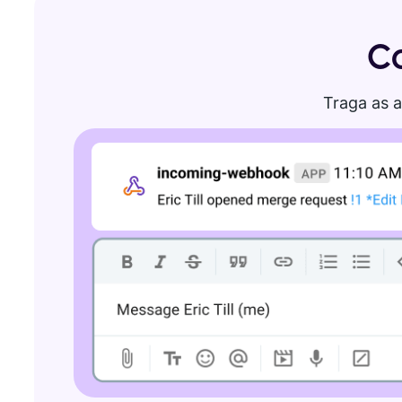
LANÇAMENTOS
Gravação
Mais depoimentos
C
Veja todas as funcionalidades
Roteiro
Traga as a
INTEGRAÇÕES
Atualizações e lançamentos
Clockify
SEDE DIGITAL
Plaky
Google Drive
Veja todas as integrações
Conecte sua equipe, parceiros e ferramentas
Explore a sede digital
MARKETPLACE