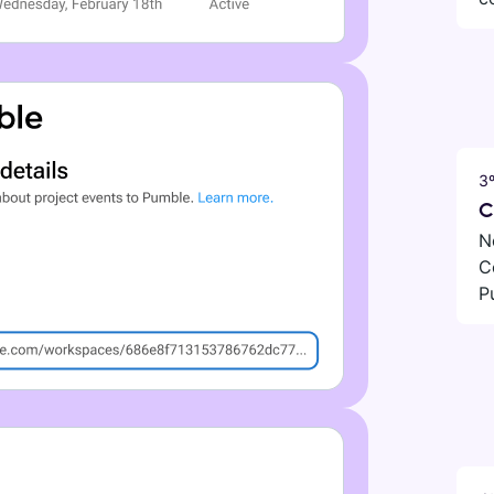
3
C
N
C
P