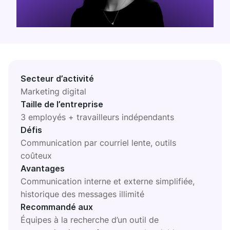
QG NUMÉRIQUE
Plaky
Google Drive
Toutes les intégrations
Secteur d’activité
MARKETPLACE
Connectez votre équipe, vos partenaires et vos outils
Marketing digital
Découvrir
Taille de l’entreprise
3 employés + travailleurs indépendants
Défis
Communication par courriel lente, outils
coûteux
Découvrez de nouvelles applis adaptées aux besoins de
votre équipe
Avantages
Communication interne et externe simplifiée,
Visiter
historique des messages illimité
Recommandé aux
Équipes à la recherche d’un outil de