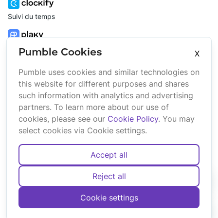
Suivi du temps
Gestion de projet
Pumble Cookies
X
Pumble uses cookies and similar technologies on
Plateforme
Entreprise
this website for different purposes and shares
Suite
À propos
such information with analytics and advertising
Bundle
Affiliation
partners. To learn more about our use of
Marketplace
Marque
cookies, please see our
Cookie Policy
. You may
Mises à jour
select cookies via Cookie settings.
Accept all
Reject all
Français
Deutsch
English
Español
Português
Cookie settings
Cookies
Conditions
Confidentialité
Sécurité
Plan du site