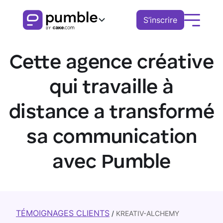
S’inscrire
Produit
Cette agence créative
FONCTIONNALITÉS
Solutions
qui travaille à
COMMUNICATION
ACTIVITÉ
distance a transformé
Ressources
Canaux
Télécharger
Demander une
Télétravail
sa communication
DÉCOUVRIR
Regarder la vidéo
Messages
Pumble
démo
Finances
avec Pumble
Fils de discussion
Pôle de connaissances
Logistique
Notifications
Guides de Pumble
Ventes
Blog
COLLABORATION
Éducation
TÉMOIGNAGES CLIENTS
/
KREATIV-ALCHEMY