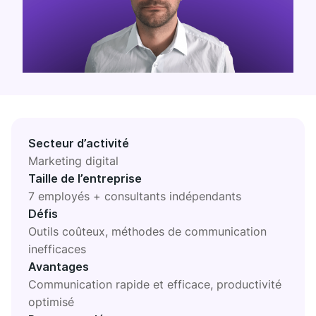
QG NUMÉRIQUE
Plaky
Google Drive
Toutes les intégrations
MARKETPLACE
Connectez votre équipe, vos partenaires et vos outils
Découvrir
Secteur d’activité
Marketing digital
Taille de l’entreprise
7 employés + consultants indépendants
Défis
Découvrez de nouvelles applis adaptées aux besoins de
votre équipe
Outils coûteux, méthodes de communication
inefficaces
Visiter
Avantages
Communication rapide et efficace, productivité
optimisé