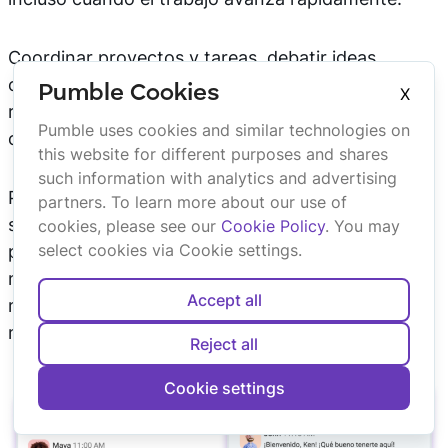
Coordinar proyectos y tareas, debatir ideas,
compartir archivos y obtener respuestas rápidas
Pumble Cookies
X
resulta mucho más sencillo cuando todo está
Pumble uses cookies and similar technologies on
centralizado.
this website for different purposes and shares
such information with analytics and advertising
Por ejemplo, las startups suelen usar canales
partners. To learn more about our use of
separados para discusiones sobre productos,
cookies, please see our
Cookie Policy
. You may
select cookies via Cookie settings.
planificación de marketing, incorporación de
nuevos empleados o comunicación con clientes,
Accept all
mientras que utilizan hilos de conversación para
mantener organizados los comentarios.
Reject all
Cookie settings