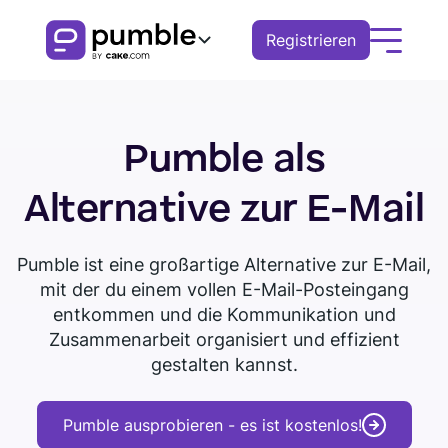
Registrieren
Produkt
Pumble als
FUNKTIONEN
Lösungen
Alternative zur E-Mail
COMMUNICATION
BUSINESS
Ressourcen
Kanäle
Pumble ist eine großartige Alternative zur E-Mail,
Pumble herunterladen
Demo buchen
Remote
ENTDECKEN
Tour ansehen
Nachrichten
mit der du einem vollen E-Mail-Posteingang
Finanzen
entkommen und die Kommunikation und
Threads
Knowledge hub
Zusammenarbeit organisiert und effizient
Logistik
Benachrichtigungen
gestalten kannst.
Pumble-Leitfäden
Vertrieb
Blog
ZUSSAMENARBEIT
Pumble ausprobieren - es ist kostenlos!
Bildung