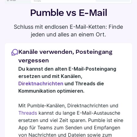
DIGITALES HQ
Plaky
Pumble vs E-Mail
Google Drive
Schluss mit endlosen E-Mail-Ketten: Finde
All Integrationen anzeigen
jeden und alles an einem Ort.
MARKTPLATZ
Verbinde dein Team, deine Partner und deine Tools
Kanäle verwenden, Posteingang
Entdecke das digitale HQ
vergessen
Du kannst den alten E-Mail-Posteingang
ersetzen und mit Kanälen,
Direktnachrichten
und Threads die
Kommunikation optimieren.
Entdecke neue Apps, die perfekt zu den Anforderungen
deines Teams passen
Mit Pumble-Kanälen, Direktnachrichten und
Marktplatz besuchen
Threads
kannst du lange E-Mail-Austausche
ersetzen und viel Zeit sparen. Pumble ist eine
App für Teams zum Senden und Empfangen
von Nachrichten und Dateien sowie zum