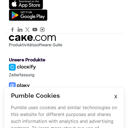
Produktivitätssoftware-Suite
Unsere Produkte
Zeiterfassung
Projektmanagement
Pumble Cookies
X
Pumble uses cookies and similar technologies on
Platform
Unternehmen
this website for different purposes and shares
Suite
Über uns
such information with analytics and advertising
Bundle
Investoren