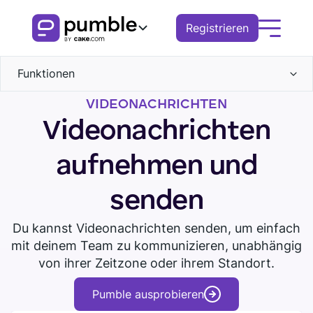
Registrieren
Funktionen
Produkt
VIDEONACHRICHTEN
Kommunikation
FUNKTIONEN
Lösungen
Videonachrichten
Kanäle
Zusammenarbeit
COMMUNICATION
Direktnachrichten
BUSINESS
Ressourcen
aufnehmen und
Threads
Suche
Kanäle
Anrufe
Dateien
Pumble herunterladen
Demo buchen
Remote
ENTDECKEN
Tour ansehen
senden
Sprachnachrichten
Nachrichten
Gespräch
Benachrichtigungen
Videonachrichten
Finanzen
Video
Threads
Knowledge hub
Du kannst Videonachrichten senden, um einfach
Bildschirmfreigabe
Benachrichtigungen
Logistik
Verwaltung des Arbeitsbereichs
mit deinem Team zu kommunizieren, unabhängig
Terminplanung
Benachrichtigungen
Pumble-Leitfäden
von ihrer Zeitzone oder ihrem Standort.
Erinnerungen
Berechtigungen
Vertrieb
Blog
Geschäfte
ZUSSAMENARBEIT
Pumble ausprobieren
Bildung
Gruppen