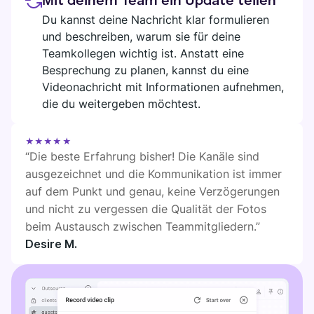
Mit deinem Team ein Update teilen
DIGITALES HQ
Du kannst deine Nachricht klar formulieren
Plaky
und beschreiben, warum sie für deine
Google Drive
Teamkollegen wichtig ist. Anstatt eine
Besprechung zu planen, kannst du eine
All Integrationen anzeigen
Videonachricht mit Informationen aufnehmen,
die du weitergeben möchtest.
MARKTPLATZ
Verbinde dein Team, deine Partner und deine Tools
Entdecke das digitale HQ
★★★★★
“Die beste Erfahrung bisher! Die Kanäle sind
ausgezeichnet und die Kommunikation ist immer
auf dem Punkt und genau, keine Verzögerungen
und nicht zu vergessen die Qualität der Fotos
Entdecke neue Apps, die perfekt zu den Anforderungen
beim Austausch zwischen Teammitgliedern.”
deines Teams passen
Desire M.
Marktplatz besuchen