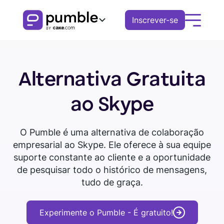
Inscrever-se
Produto
Alternativa Gratuita
FUNCIONALIDADES
Soluções
ao Skype
COMUNICAÇÃO
EMPRESAS
Recursos
Canais
O Pumble é uma alternativa de colaboração
Baixe o
Agende uma
Remoto
EXPLORE
Assista o tour
Mensagens
empresarial ao Skype. Ele oferece à sua equipe
Pumble
demonstração
Finanças
suporte constante ao cliente e a oportunidade
Threads
Central de conhecimento
de pesquisar todo o histórico de mensagens,
Logística
Notificações
tudo de graça.
Guias Pumble
Vendas
Blog
COLABORAÇÃO
Experimente o Pumble - É gratuito!
Educação