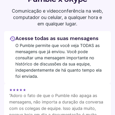
SEDE DIGITAL
Plaky
Comunicação e videoconferência na web,
computador ou celular, a qualquer hora e
Google Drive
em qualquer lugar.
Veja todas as integrações
Acesse todas as suas mensagens
MARKETPLACE
Conecte sua equipe, parceiros e ferramentas
O Pumble permite que você veja TODAS as
Explore a sede digital
mensagens que já enviou. Você pode
consultar uma mensagem importante no
histórico de discussões da sua equipe,
independentemente de há quanto tempo ela
foi enviada.
Encontre novos aplicativos que atendam às necessidades da
sua equipe
★★★★★
Visit o Marketplace
”Adoro o fato de que o Pumble não apaga as
mensagens, não importa a duração da conversa
com os colegas de equipe. Isso ajuda muito,
porque hoje em dia a documentação é muito