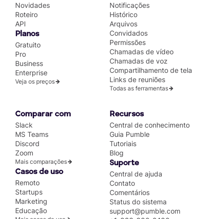
Novidades
Notificações
Roteiro
Histórico
API
Arquivos
Convidados
Planos
Permissões
Gratuito
Chamadas de vídeo
Pro
Chamadas de voz
Business
Compartilhamento de tela
Enterprise
Links de reuniões
Veja os preços
Todas as ferramentas
Comparar com
Recursos
Slack
Central de conhecimento
MS Teams
Guia Pumble
Discord
Tutoriais
Zoom
Blog
Mais comparações
Suporte
Casos de uso
Central de ajuda
Remoto
Contato
Startups
Comentários
Marketing
Status do sistema
Educação
support@pumble.com