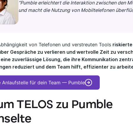
“Pumble erleichtert die Interaktion zwischen den Mi
und macht die Nutzung von Mobiltelefonen überflüs
Abhängigkeit von Telefonen und verstreuten Tools
riskiert
über Gespräche zu verlieren und wertvolle Zeit zu vers
eine zuverlässige Lösung, die ihre Kommunikation zentral
gen reduziert und dem Team hilft, effizienter zu arbeit
e Anlaufstelle für dein Team — Pumble
um TELOS zu Pumble
selte