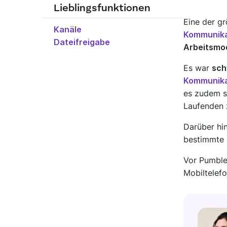
Lieblingsfunktionen
Eine der g
Kanäle
Kommunika
Dateifreigabe
Entdecke neue Apps, die perfekt zu den Anforderungen
Arbeitsmo
Marktplatz besuchen
Es war
sch
Kommunika
es zudem s
Laufenden 
Darüber hi
bestimmte 
Vor Pumble
Mobiltelefo