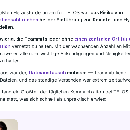
rößten Herausforderungen für TELOS war
das Risiko von
tionsabbrüchen
bei der Einführung von Remote- und Hy
 deines Teams passen
dellen
.
wierig, die Teammitglieder ohne
einen zentralen Ort für 
tion
vernetzt zu halten. Mit der wachsenden Anzahl an Mi
chwerer, alle über wichtige Ankündigungen und Neuigkeite
zu halten.
naus war der,
Dateiaustausch
mühsam
— Teammitglieder b
Dateien, und das ständige Versenden war extrem zeitaufwe
 fand ein Großteil der täglichen Kommunikation bei TELOS 
ne statt, was sich schnell als unpraktisch erwies: