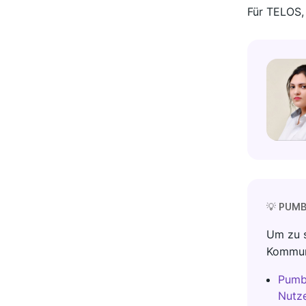
Für TELOS
💡
PUMB
Um zu s
Kommuni
Pumbl
Nutz