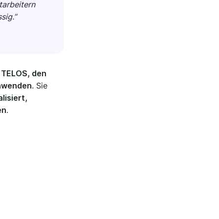
tarbeitern
sig.”
e TELOS, den
chwenden
. Sie
isiert,
en
.