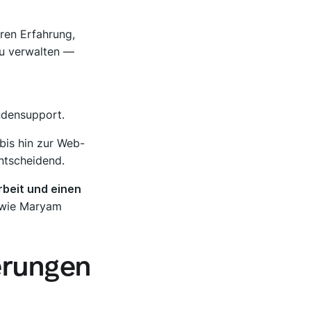
ren Erfahrung,
u verwalten —
ndensupport.
bis hin zur Web-
ntscheidend.
beit und einen
, wie Maryam
erungen