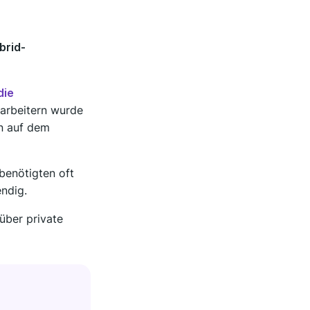
brid-
die
tarbeitern wurde
n auf dem
enötigten oft
ndig.
über private