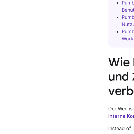
Pumbl
Benut
Pumbl
Nutz
Pumb
Work
Wie 
und 
verb
Der Wechs
interne K
Instead of 