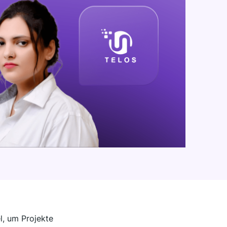
l, um Projekte
luss gesteigert."