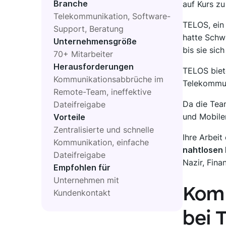
RELEASES
Branche
auf Kurs zu
Meeting-Aufnahmen
Telekommunikation, Software-
TELOS, ein
Weitere Geschichten
Support, Beratung
Alle Funktionen anzeigen
Roadmap
hatte Schwi
Unternehmensgröße
bis sie sic
70+ Mitarbeiter
INTEGRATIONEN
Updates und Releases
Herausforderungen
TELOS biete
Kommunikationsabbrüche im
Telekommun
Clockify
Remote-Team, ineffektive
DIGITALES HQ
Da die Tea
Dateifreigabe
und Mobile
Vorteile
Plaky
Zentralisierte und schnelle
Ihre Arbeit
Kommunikation, einfache
Google Drive
nahtlosen
Dateifreigabe
Nazir, Fina
All Integrationen anzeigen
Empfohlen für
Verbinde dein Team, deine Partner und deine Tools
Unternehmen mit
Entdecke das digitale HQ
Komm
Kundenkontakt
MARKTPLATZ
bei 