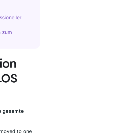
ssioneller
n zum
ion
LOS
ie gesamte
g moved to one