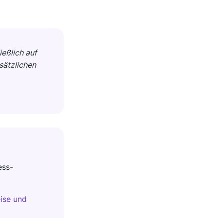
ießlich auf
sätzlichen
ess-
eise und