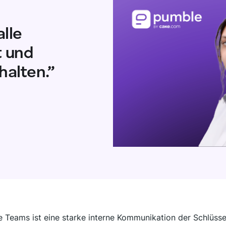
alle
t und
halten.”
te Teams ist eine starke interne Kommunikation der Schlüsse
t – es hat die Distanz verringert und den Kommunikationsf