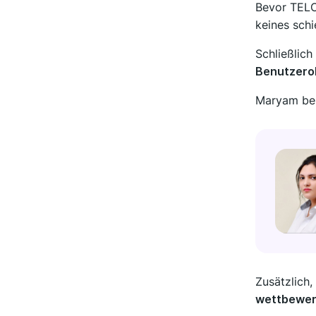
Bevor TELO
keines schi
Schließlic
Benutzerob
Maryam bes
Zusätzlich,
wettbewer