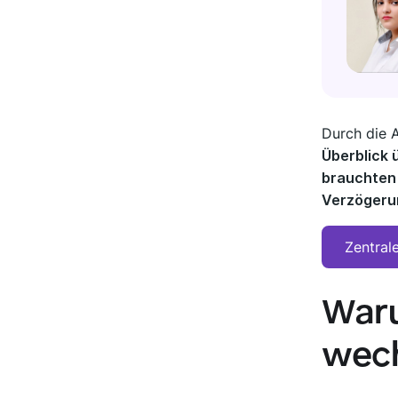
Durch die 
Überblick 
brauchten 
Verzögerun
Zentral
War
wech