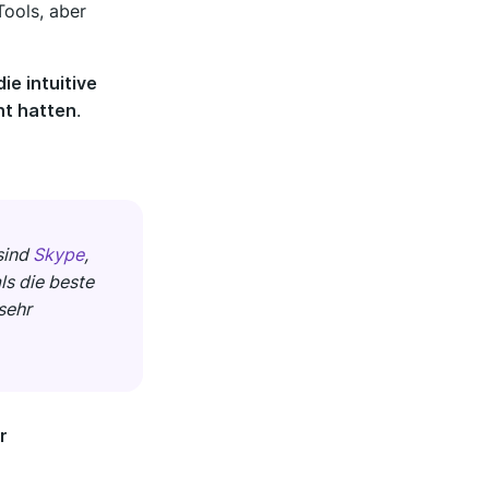
ools, aber
ie intuitive
ht hatten
.
sind
Skype
,
ls die beste
sehr
r