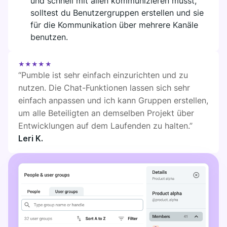
und schnell mit allen kommunizieren musst,
DIGITALES HQ
solltest du Benutzergruppen erstellen und sie
Plaky
für die Kommunikation über mehrere Kanäle
Google Drive
benutzen.
All Integrationen anzeigen
★★★★★
“Pumble ist sehr einfach einzurichten und zu
MARKTPLATZ
Verbinde dein Team, deine Partner und deine Tools
nutzen. Die Chat-Funktionen lassen sich sehr
Entdecke das digitale HQ
einfach anpassen und ich kann Gruppen erstellen,
um alle Beteiligten an demselben Projekt über
Entwicklungen auf dem Laufenden zu halten.”
Leri K.
Entdecke neue Apps, die perfekt zu den Anforderungen
deines Teams passen
Marktplatz besuchen