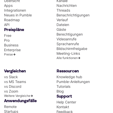
Übersicht
Kanäle
Apps
Nachrichten
Integrationen
Threads
Neues in Pumble
Benachrichtigungen
Roadmap
Verlauf
API
Dateien
Gäste
Preispläne
Berechtigungen
Free
Videoanrufe
Pro
Sprachanrufe
Business
Bildschirmfreigabe
Enterprise
Meeting-Links
Preise
Alle funktionen
Vergleichen
Ressourcen
vs Slack
Knowledge hub
vs MS Teams
Pumble-Anleitungen
vs Discord
Tutorials
vs Zoom
Blog
Weitere Vergleiche
Support
Anwendungsfälle
Help Center
Remote
Kontakt
Startups
Feedback