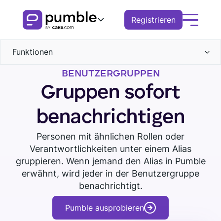
Registrieren
Funktionen
Produkt
BENUTZERGRUPPEN
Kommunikation
FUNKTIONEN
Lösungen
Gruppen sofort
Kanäle
Zusammenarbeit
COMMUNICATION
Direktnachrichten
BUSINESS
Ressourcen
benachrichtigen
Threads
Suche
Kanäle
Anrufe
Dateien
Pumble herunterladen
Demo buchen
Remote
ENTDECKEN
Personen mit ähnlichen Rollen oder
Tour ansehen
Sprachnachrichten
Nachrichten
Gespräch
Benachrichtigungen
Verantwortlichkeiten unter einem Alias
Videonachrichten
Finanzen
Video
Threads
Knowledge hub
gruppieren. Wenn jemand den Alias ​​in Pumble
Bildschirmfreigabe
Benachrichtigungen
Logistik
Verwaltung des Arbeitsbereichs
erwähnt, wird jeder in der Benutzergruppe
Terminplanung
Benachrichtigungen
Pumble-Leitfäden
benachrichtigt.
Erinnerungen
Berechtigungen
Vertrieb
Blog
Geschäfte
ZUSSAMENARBEIT
Pumble ausprobieren
Bildung
Gruppen