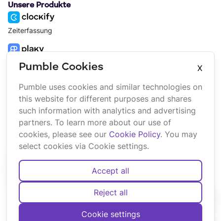
Unsere Produkte
Zeiterfassung
Projektmanagement
Pumble Cookies
X
Pumble uses cookies and similar technologies on
Plattform
Unternehmen
this website for different purposes and shares
Suite
Über uns
such information with analytics and advertising
Bundle
Affiliate
partners. To learn more about our use of
Marketplace
Brand
cookies, please see our
Cookie Policy
. You may
Updates
select cookies via Cookie settings.
Accept all
Reject all
Deutsch
English
Español
Français
Português
Cookie settings
Cookies
Bedingungen
Privatsphäre
Sicherheit
Sitemap