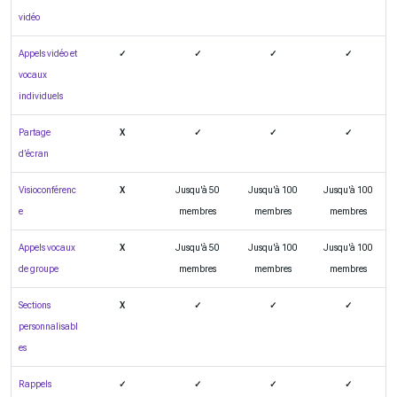
vidéo
Appels vidéo et
✓
✓
✓
✓
vocaux
individuels
Partage
X
✓
✓
✓
d’écran
Visioconférenc
X
Jusqu'à 50
Jusqu'à 100
Jusqu'à 100
e
membres
membres
membres
Appels vocaux
X
Jusqu'à 50
Jusqu'à 100
Jusqu'à 100
de groupe
membres
membres
membres
Sections
X
✓
✓
✓
personnalisabl
es
Rappels
✓
✓
✓
✓