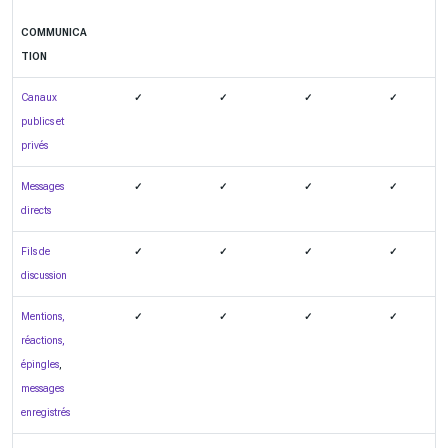
COMMUNICA
TION
Canaux
✓
✓
✓
✓
publics et
privés
Messages
✓
✓
✓
✓
directs
Fils de
✓
✓
✓
✓
discussion
Mentions,
✓
✓
✓
✓
réactions,
épingles
,
messages
enregistrés