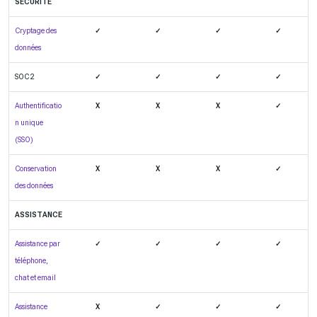
SÉCURITÉ
Cryptage des
✓
✓
✓
✓
données
SOC 2
✓
✓
✓
✓
Authentificatio
X
X
X
✓
n unique
(SSO)
Conservation
X
X
X
✓
des données
ASSISTANCE
Assistance par
✓
✓
✓
✓
téléphone,
chat et email
Assistance
X
✓
✓
✓