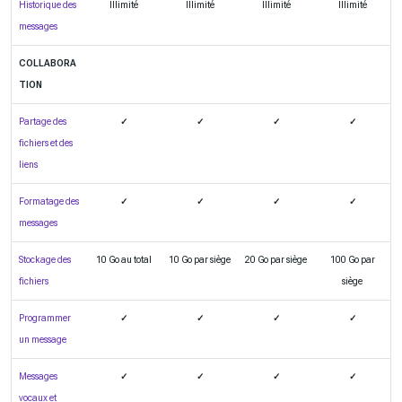
Historique des
Illimité
Illimité
Illimité
Illimité
messages
COLLABORA
TION
Partage des
✓
✓
✓
✓
fichiers et des
liens
Formatage des
✓
✓
✓
✓
messages
Stockage des
10 Go au total
10 Go par siège
20 Go par siège
100 Go par
fichiers
siège
Programmer
✓
✓
✓
✓
un message
Messages
✓
✓
✓
✓
vocaux et