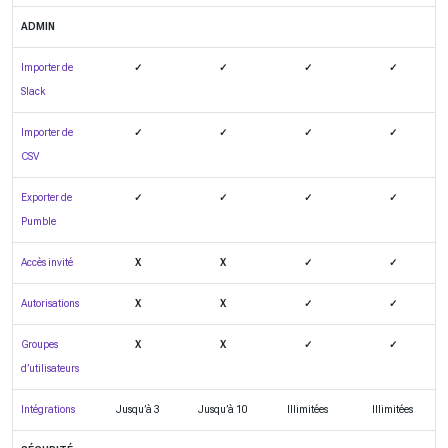
ADMIN
Importer de
✓
✓
✓
✓
Slack
Importer de
✓
✓
✓
✓
CSV
Exporter de
✓
✓
✓
✓
Pumble
Accès invité
X
X
✓
✓
Autorisations
X
X
✓
✓
Groupes
X
X
✓
✓
d’utilisateurs
Intégrations
Jusqu’à 3
Jusqu’à 10
Illimitées
Illimitées