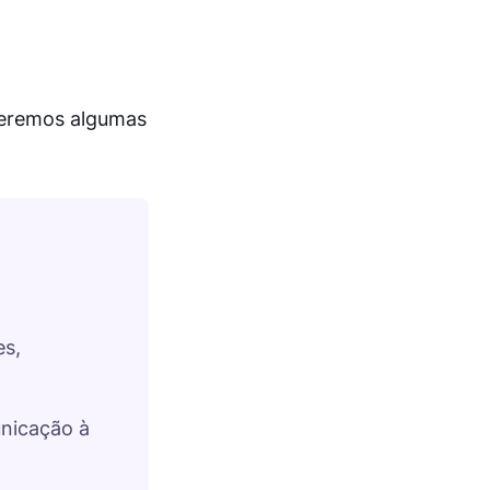
ceremos algumas
es,
unicação à