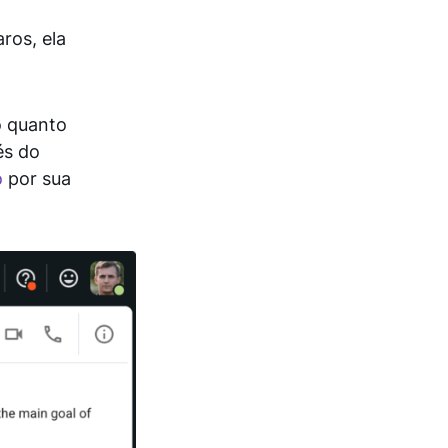
ros, ela
o quanto
és do
o
por sua